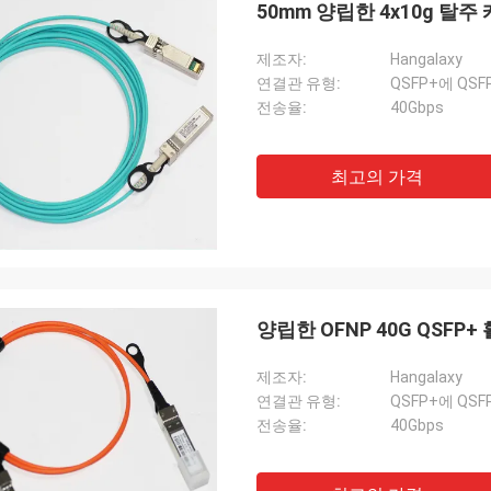
50mm 양립한 4x10g 탈주
제조자:
Hangalaxy
연결관 유형:
QSFP+에 QSF
전송율:
40Gbps
최고의 가격
양립한 OFNP 40G QSFP+
죤 표
Tracy Lucy
제조자:
Hangalaxy
Hangalaxy는 1m, 2m, 3m
중대한 작동하다 이 접합기를 찾아내게
연결관 유형:
QSFP+에 QSF
15m, 20m, 25m, 30m에
다. 다만 나의 새로운 섬유를 적합하기
전송율:
40Gbps
활동적인 광케이블을 제공
나가 필요로 한지 무엇을.
서 만들어진 길이를 위한
니다.