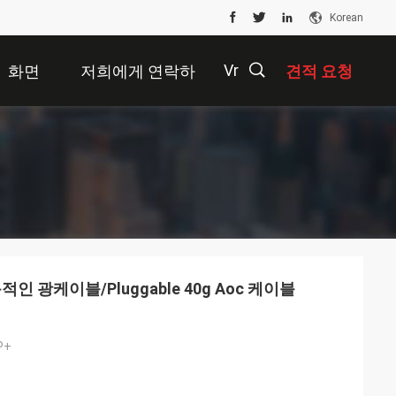
Korean
Vr
화면
저희에게 연락하
견적 요청
십시오
描
述
적인 광케이블/Pluggable 40g Aoc 케이블
P+