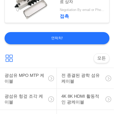
료 상자
3
Negotiation By email or Phone Call MOQ:MOQ 말하는 것은 10pcs입니다
DVI 활동적인 광케
접촉
이블
연락처!
모든
2
DP 활동적인 광케이
광섬유 MPO MTP 케
전 종결된 광학 섬유
블
이블
케이블
광섬유 헝겊 조각 케
4K 8K HDMI 활동적
이블
인 광케이블
7