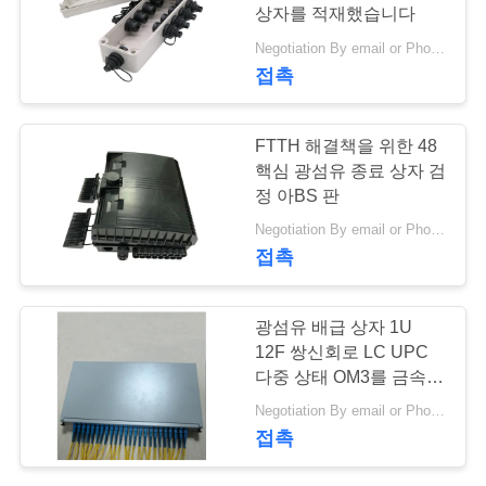
질
상자를 적재했습니다
관
Negotiation By email or Phone Call MOQ:MOQ 말하는 것은 10pcs입니다
2
접촉
리
USB 활동적인 광케
FTTH 해결책을 위한 48
연
이블
핵심 광섬유 종료 상자 검
정 아BS 판
락
Negotiation By email or Phone Call MOQ:MOQ 말하는 것은 10pcs입니다
주
접촉
세
22
광섬유 배급 상자 1U
요
12F 쌍신회로 LC UPC
광섬유 떠꺼머리
다중 상태 OM3를 금속을
붙이십시오
인
메시지를 남겨주세요
Negotiation By email or Phone Call MOQ:MOQ 말하는 것은 10pcs입니다
접촉
곧 다시 연락 드리겠습니다!
용