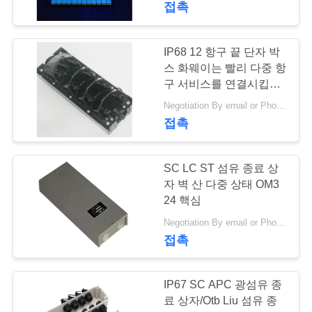
접촉
17
IP68 12 항구 끝 단자 박
광섬유 접합기
스 화웨이는 빨리 다중 항
구 서비스를 연결시킵니
다
Negotiation By email or Phone Call MOQ:말하는 MOQ는 10 PC입니다
접촉
SC LC ST 섬유 종료 상
7
자 벽 산 다중 상태 OM3
4K 8K HDMI 쪼개는
24 핵심
Negotiation By email or Phone Call MOQ:MOQ 말하는 것은 10pcs입니다
도구 증량제
접촉
IP67 SC APC 광섬유 종
료 상자/Otb Liu 섬유 종