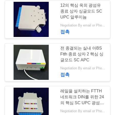
문
12의 핵심 옥외 광섬유
종료 상자 싱글모드 SC
을
16
UPC 알루미늄
요
Negotiation By email or Phone Call MOQ:MOQ 말하는 것은 10pcs입니다
광섬유 FBG 반사체
접촉
구
하
전 종결되는 실내 아BS
세
Ftth 종료 상자 2 핵심 싱
글모드 SC APC
요
19
Negotiation By email or Phone Call MOQ:MOQ 말하는 것은 10pcs입니다
접촉
제출
VR
광섬유 감쇠기
레일을 설치하는 FTTH
네트워크 DIN를 위한 24
의 핵심 SC UPC 광섬유
종료 상자
Negotiation By email or Phone Call MOQ:MOQ 말하는 것은 10pcs입니다