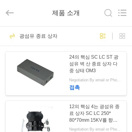
품
질
광
제품 소개
섬
유
MPO
MTP
케
집
49
이
광섬유 종료 상자
블
광섬유 MPO MTP
협
력
업
제
케이블
체.
24의 핵심 SC LC ST 광
Copyright
©
품
섬유 벽 산 종료 상자 다
2020
-
중 상태 OM3
2024
fiberopticpatch-
cable.com.
Negotiation By email or Phone Call MOQ:MOQ 말하는 것은 10pcs입니다
화
All
Rights
접촉
Reserved.
24
면
전 종결된 광학 섬유
12의 핵심 4는 광섬유 종
료 상자 SC LC 250*
우
케이블
80*70mm 15KV를 향합
니다
리
Negotiation By email or Phone Call MOQ:MOQ 말하는 것은 10pcs입니다