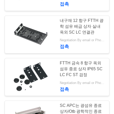
접촉
에
대
내구재 12 항구 FTTH 광
17
하
학 섬유 배급 상자 실내
광섬유 헝겊 조각 케
옥외 SC LC 연결관
여
Negotiation By email or Phone Call MOQ:MOQ 말하는 것은 10pcs입니다
이블
접촉
공
FTTH 금속 8 항구 옥외
장
섬유 종료 상자 IP65 SC
여
LC FC ST 검정
19
Negotiation By email or Phone Call MOQ:MOQ 말하는 것은 10pcs입니다
4K 8K HDMI 활동적
행
접촉
인 광케이블
품
SC APC는 광섬유 종료
상자/Otb 광학적인 종료