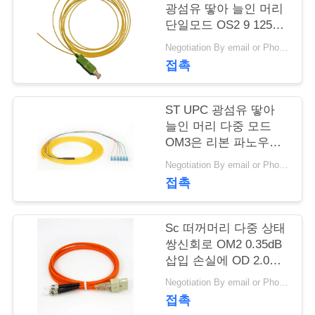
질
광섬유 땋아 늘인 머리
관
단일모드 OS2 9 125
um
Negotiation By email or Phone Call MOQ:말하는 MOQ는 10 PC입니다
리
접촉
연
ST UPC 광섬유 땋아
늘인 머리 다중 모드
락
OM3은 리본 파노우트
주
와의 사이에서 850nm
Negotiation By email or Phone Call MOQ:말하는 MOQ는 10 PC입니다
을 낳았습니다
접촉
세
요
Sc 떠꺼머리 다중 상태
쌍신회로 OM2 0.35dB
삽입 손실에 OD 2.0mm
인
FC
Negotiation By email or Phone Call MOQ:MOQ 말하는 것은 10pcs입니다
용
접촉