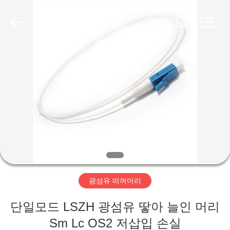
품
질
광
섬
유
MPO
MTP
케
집
이
블
협
력
업
제
체.
Copyright
©
품
2020
-
2024
fiberopticpatch-
cable.com.
화
All
Rights
Reserved.
면
광섬유 떠꺼머리
우
단일모드 LSZH 광섬유 땋아 늘인 머리
Sm Lc OS2 저삽입 손실
리