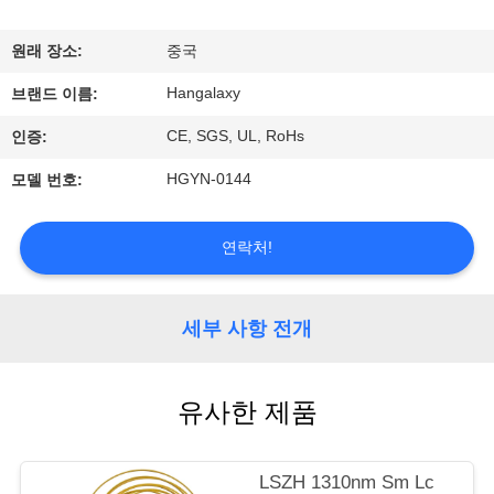
에
원래 장소:
중국
대
Hangalaxy
브랜드 이름:
하
CE, SGS, UL, RoHs
인증:
여
HGYN-0144
모델 번호:
공
연락처!
장
여
세부 사항 전개
행
유사한 제품
품
LSZH 1310nm Sm Lc