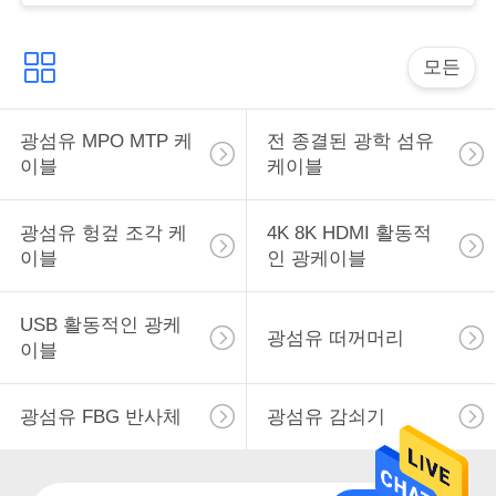
문
을
모든
요
구
광섬유 MPO MTP 케
전 종결된 광학 섬유
이블
케이블
하
세
광섬유 헝겊 조각 케
4K 8K HDMI 활동적
이블
인 광케이블
요
USB 활동적인 광케
광섬유 떠꺼머리
VR
이블
광섬유 FBG 반사체
광섬유 감쇠기