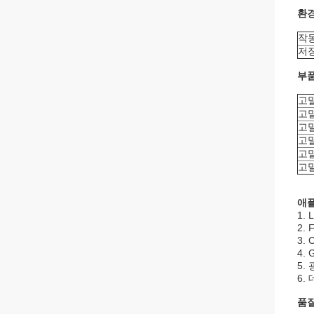
환
작동
저장
부
고밀
고밀
고밀
고밀
고밀
고밀
애
1.
2.
3.
4.
5.
6.
품질