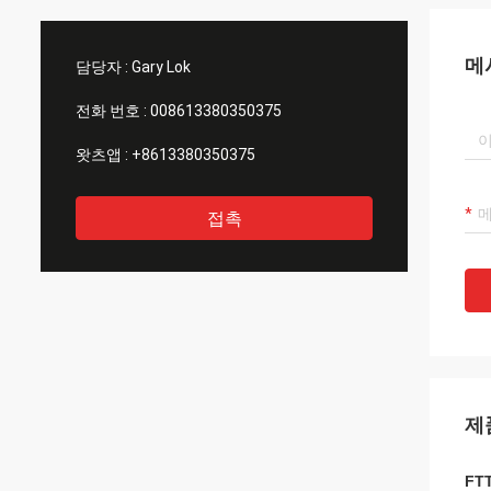
메
담당자 :
Gary Lok
전화 번호 :
008613380350375
왓츠앱 :
+8613380350375
접촉
제
FT