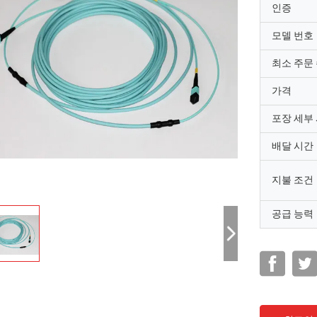
인증
모델 번호
최소 주문
가격
포장 세부
배달 시간
지불 조건
공급 능력