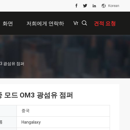
Korean
Vr
화면
저희에게 연락하
견적 요청
십시오
描
M3 광섬유 점퍼
述
중 모드 OM3 광섬유 점퍼
중국
름
Hangalaxy