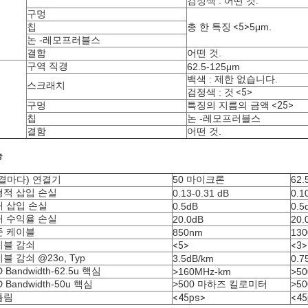
검정색 : 어떤 것.
구멍
칩
총 한 특징
<5>
5μm.
논 -레모프러블스
결함
어떤 것.
구역 직경
62.5-125μm
백색 : 제한 없습니다.
스크래치
검정색 : 것
<5>
구멍
특징의 지름의 금액
<25>
칩
논 -레모프러블스
결함
어떤 것.
능
결마다) 연결기
50 마이크론
62
형적 삽입 손실
0.13-0.31 dB
0.1
 삽입 손실
0.5dB
0.5
대 수익율 손실
20.0dB
20.
준 케이블
850nm
13
이블 감쇠
<5>
<3>
블 감쇠 @23o, Typ
3.5dB/km
0.7
D Bandwidth-62.5u 핵심
>160MHz-km
>5
D Bandwidth-50u 핵심
>500 마하즈 킬로미터
>5
틀림
<45ps>
<45