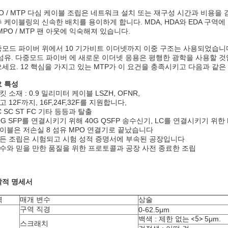
O / MTP 다심 케이블 조립은 네트워크 설치 또는 재구성 시간과 비용
 케이블링의 신속한 배치를 용이하게 합니다. MDA, HDA와 EDA 구역
MPO / MTP 팬 아웃에 익숙해져 있습니다.
모드 파이버 위에서 10 기가비트 이더넷까지 이중 구조는 사용되었습니다 (2가
섬유. 다중모드 파이버 에 새로운 이더넷 응용은 평행한 광학을 사용할 
세요. 12 핵심을 가지고 있는 MTP가 이 요건을 충족시키고 다음과 같은
 특성
재킷 소재 : 0.9 밀리미터 케이블 LSZH, OFNR,
최고 12F까지, 16F,24F,32F를 지원합니다,
LC SC ST FC 기타 등등과 탈출
10G SFP를 연결시키기 위해 40G QSFP 송수신기, LC를 연결시키기 위한
케이블은 저손실 8 섬유 MPO 연결기로 끝났습니다
모든 조립은 시험되고 시험 성적 증명서에 부속된 공장입니다
상수와 믿을 만한 품질을 위한 프로토콜과 공장 사전 종료한 조립
각적 명세서
역
매개 변수
상술
구역 직경
0-62.5μm
백색 : 제한 없는
<5>
5μm.
스크래치