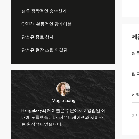
섬유 광학적인 송수신기
QSFP+ 활동적인 광케이블
제
광섬유 종료 상자
광섬유 현장 조립 연결관
섬유
접
신
Magie Liang
Tracy Lucy
y의 케이블은 주문에서 2 영업일 이
나는 중대한 작동하다 이 접합
하
습니다. 커뮤니케이션과 서비스
기쁩니다. 다만 나의 새로운 섬
었습니다.
위하여 나가 필요로 한지 무엇을