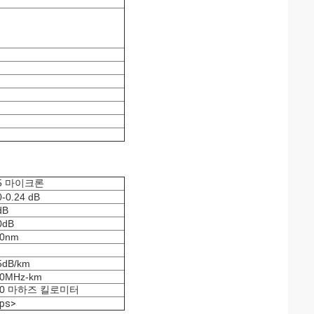
.5 마이크론
0-0.24 dB
dB
0dB
00nm
5dB/km
00MHz-km
00 마하즈 킬로미터
ps>