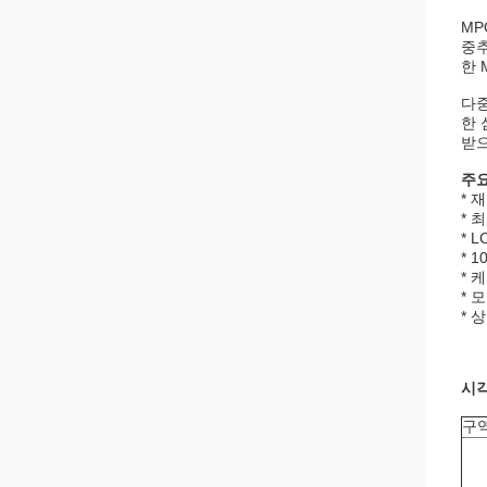
MP
중추
한 
다중
한 
받으
주요
* 
* 
* 
* 
* 
* 
* 
시
구