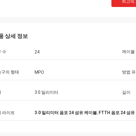
최고의
품 상세 정보
 수
케이블
24
속구의 형태
방법 
MPO
병
3.0 밀리미터
길이
죤 표
Hangalaxy는 1m, 2m, 3m, 5m, 7m, 10m,
기를 찾아내게
15m, 20m, 25m, 30m에 있는 100G QSFP28
이 라이트
3.0 밀리미터 음포 24 섬유 케이블
,
FTTH 음포 24 섬
유를 적합하기
활동적인 광케이블을 제공하고 주문을 받아
.
서 만들어진 길이를 위한 조회는 또한 환영됩
니다.