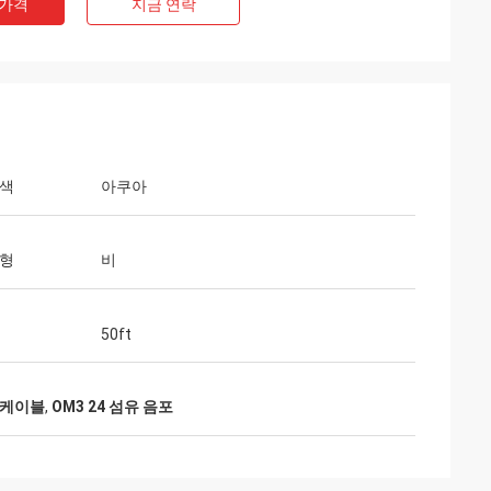
 가격
지금 연락
 색
아쿠아
유형
비
50ft
유 케이블
,
OM3 24 섬유 음포