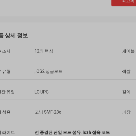
최고의
품 상세 정보
 조사
12의 핵심
케이블 
 유형
, OS2 싱글모드
색깔
결관 유형
길이
LC UPC
죤 표
Tracy Lucy
Hangalaxy는 1m, 2m, 3m
중대한 작동하다 이 접합기를 찾아내게
15m, 20m, 25m, 30m에
 섬유
코닝 SMF-28e
파장
다. 다만 나의 새로운 섬유를 적합하기
활동적인 광케이블을 제공
나가 필요로 한지 무엇을.
서 만들어진 길이를 위한
니다.
이 라이트
전 종결된 단일 모드 섬유
,
lszh 접속 코드