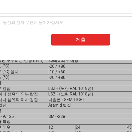
술적인 모수
이블
싱글모드 노란 팬-아웃
CEI/EN 60793
용 가능한 기준
CEI/EN 60794-1
축 성과
8 – 12 – 16 fo:
제출
4-6 fo:
18
 저항 (n)를 당기기
1.000/1.500/2000년
600/800
2.
 저항 (N/cm)
Da 200 250
되는 구부리는 반경 (mm)
10배 x 외부 직경
인 구부리는 반경 (mm)
20배 x 외부 직경
 (°C)
-20 / +80
 (°C) 설치
-10 / +60
 (°C)
-20 / +80
자
부 칼집
LSZH (노란 RAL 1018년)
하나 섬유의 외부 칼집
LSZH (노란 RAL 1018년)
하나 섬유의 이차 칼집
나일론 - SEMITIGHT
일원
Aramid 털실
유
- 9/125
SMF-28e
축 특징
유의 수
12
24
48