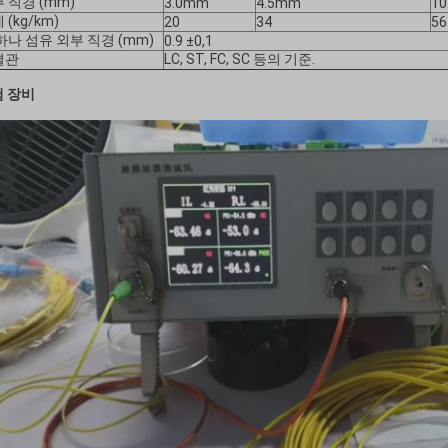
 직경 (mm)
3.0mm
4.5mm
10
 (kg/km)
20
34
56
하나 섬유 외부 직경 (mm)
0.9 ±0,1
결관
LC, ST, FC, SC 등의 기준.
 장비