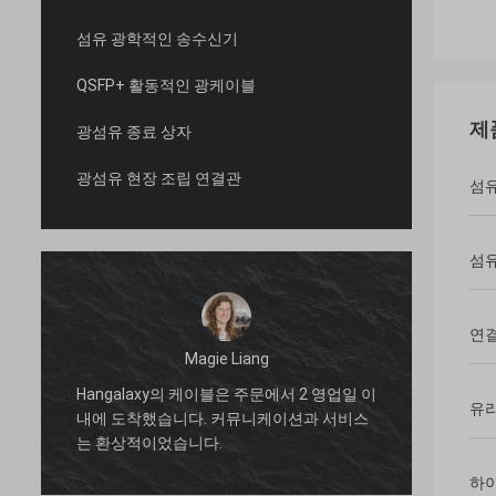
섬유 광학적인 송수신기
QSFP+ 활동적인 광케이블
제
광섬유 종료 상자
광섬유 현장 조립 연결관
섬유
섬유
연
Magie Liang
Hangalaxy의 케이블은 주문에서 2 영업일 이
나는 
8
유리
내에 도착했습니다. 커뮤니케이션과 서비스
기쁩니
는 환상적이었습니다.
위하여 
됩
하