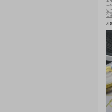
외부
무게
단 
연
시험