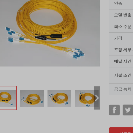
인증
모델 번호
최소 주문
가격
포장 세부
배달 시간
지불 조건
공급 능력