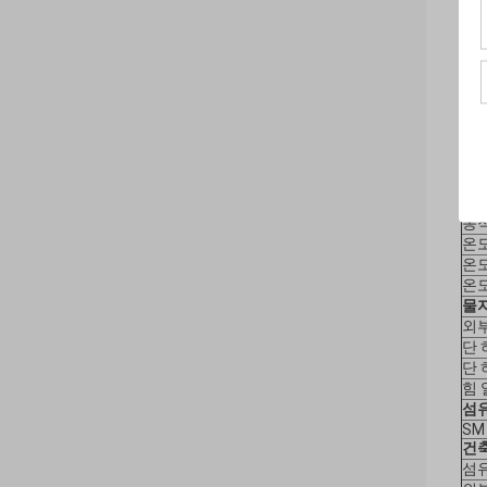
기
케
적
건
부하
으깸
정체
동적
온도
온도
온도
물
외
단 
단 
힘 
섬
SM 
건
섬