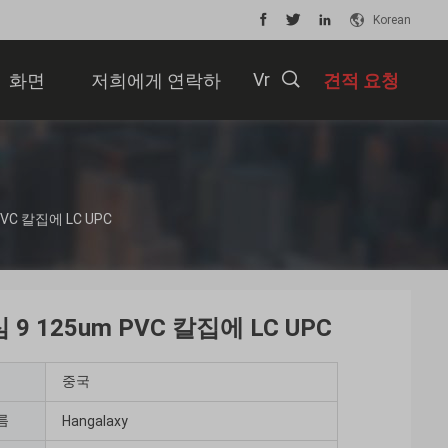
Korean
Vr
화면
저희에게 연락하
견적 요청
십시오
描
VC 칼집에 LC UPC
述
9 125um PVC 칼집에 LC UPC
중국
름
Hangalaxy