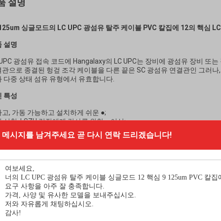
품 설명
9/125um 싱글모드의 LC UPC 광섬유 탈주 케이블 PVC 칼집에 12의 핵심 LC
 설명
 UPC 광섬유 접속 코드에 Hangalaxy의 LC UPC는 장비에 광섬유 장비 
관으로 종결된 헝겊 조각 케이블을 다른 끝은 SC 광섬유 연결관인 그러나
 다중 상태 섬유 유형에서 유효합니다.
 특성
고, 가동 가능하고 설치하게 쉬운 ●;
 신청, LSZH 칼집에게 감사를 위한 ● 이상;
중대한 기계공 저항;
메시지를 남겨주세요
곧 다시 연락 드리겠습니다!
성 ● 완전히.
청
데이터 센터.
 의하여 구축되는 케이블을 다는 체계.
 interbuilding 임명 (교정) 1개, 10, 40 그리고 100개 Gbps 신청.
안전과 운반계.
공동체 접근 텔레비전 (CATV) & (MSO) 다 체계 통신수.
본사 및 지역 회선.