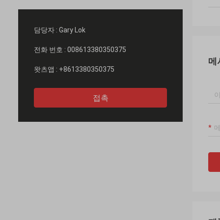
담당자 :
Gary Lok
전화 번호 :
008613380350375
메
왓츠앱 :
+8613380350375
접촉