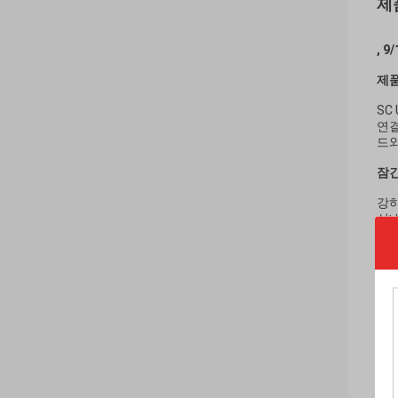
제
, 
제품
SC
연결
드와
잠긴
강하
실내
● 
절연
신
√ 
√에
√ 랜
√ 
√ 
√ 