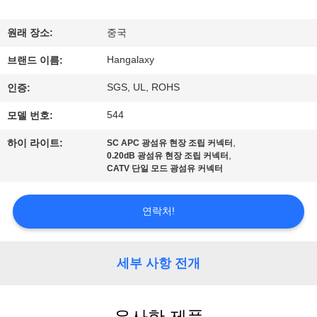
에
원래 장소:
중국
대
Hangalaxy
브랜드 이름:
하
SGS, UL, ROHS
인증:
여
544
모델 번호:
,
하이 라이트:
SC APC 광섬유 현장 조립 커넥터
공
,
0.20dB 광섬유 현장 조립 커넥터
CATV 단일 모드 광섬유 커넥터
장
여
연락처!
행
세부 사항 전개
품
유사한 제품