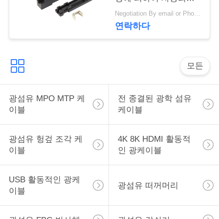
문
FTTX
Negotiation By email or Phone Call MOQ:MOQ 말하는 것은 10pcs입니다
을
연락하다
요
구
모든
하
광섬유 MPO MTP 케
전 종결된 광학 섬유
세
이블
케이블
요
광섬유 헝겊 조각 케
4K 8K HDMI 활동적
이블
인 광케이블
VR
USB 활동적인 광케
광섬유 떠꺼머리
사
이블
이