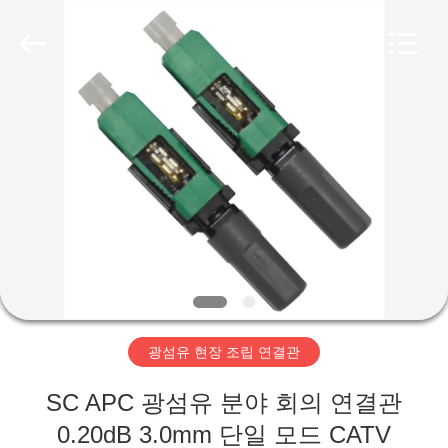
Copyright
©
2020
-
2026
Shenzhen
Hangalaxy
Technology
집
Co.,Ltd.
All
Rights
Reserved.
제
품
화
면
광섬유 현장 조립 연결관
우
SC APC 광섬유 분야 회의 연결관
0.20dB 3.0mm 단일 모드 CATV
리