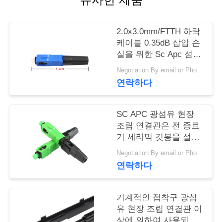
질
관
2.0x3.0mm/FTTH 하락
리
케이블 0.35dB 삽입 손
실을 위한 Sc Apc 섬유
연결관
Negotiation By email or Phone Call MOQ:MOQ 말하는 것은 10pcs입니다
연
연락하다
락
주
SC APC 광섬유 현장
조립 연결관은 전 종료
세
기 세라믹 깃봉을 설치
했습니다
요
Negotiation By email or Phone Call MOQ:MOQ 말하는 것은 10pcs입니다
연락하다
인
기계적인 접착구 광섬
용
유 현장 조립 연결관 이
상에 의하여 사용되는