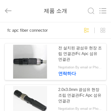
Copyright
©
2020
제품 소개
-
2026
Shenzhen
Hangalaxy
Technology
집
Co.,Ltd.
All
fc apc fiber connector
Rights
Reserved.
제
전 설치된 광섬유 현장 조
품
립 연결관/Fc Apc 섬유
연결관
Negotiation By email or Phone Call MOQ:MOQ 말하는 것은 10pcs입니다
화
연락하다
면
2.0x3.0mm 광섬유 현장
조립 연결관/Fc Apc 섬유
우
연결관
리
Negotiation By email or Phone Call MOQ:MOQ 말하는 것은 10pcs입니다