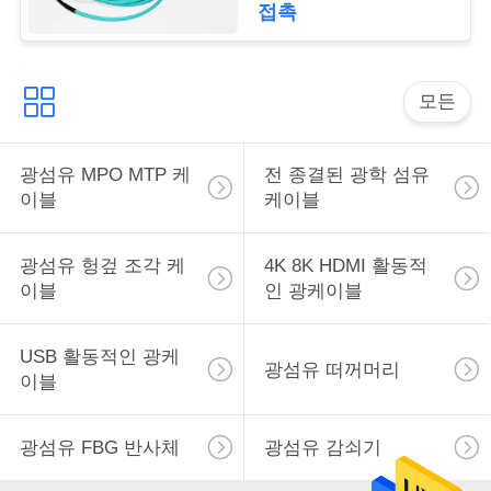
문
접촉
을
요
모든
구
광섬유 MPO MTP 케
전 종결된 광학 섬유
하
이블
케이블
세
광섬유 헝겊 조각 케
4K 8K HDMI 활동적
요
이블
인 광케이블
VR
USB 활동적인 광케
광섬유 떠꺼머리
이블
광섬유 FBG 반사체
광섬유 감쇠기