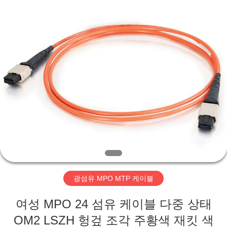
품
질
광
섬
유
MPO
MTP
케
집
이
블
협
력
업
제
체.
Copyright
©
품
2020
-
2024
fiberopticpatch-
cable.com.
화
All
Rights
Reserved.
면
광섬유 MPO MTP 케이블
우
여성 MPO 24 섬유 케이블 다중 상태
OM2 LSZH 헝겊 조각 주황색 재킷 색
리