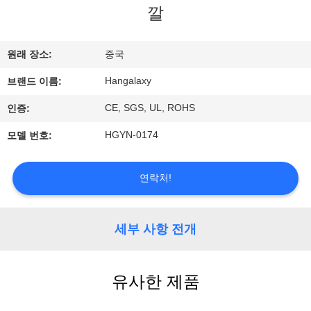
깔
에
대
원래 장소:
중국
하
Hangalaxy
브랜드 이름:
여
CE, SGS, UL, ROHS
인증:
HGYN-0174
모델 번호:
공
장
연락처!
여
세부 사항 전개
행
유사한 제품
품