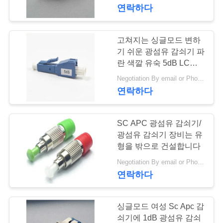
연락하다
에
대
고쳐지는 싱글모드 변하
하
기 쉬운 광섬유 감쇠기 파
란 색깔 유숙 5dB LC
여
UPC
Negotiation By email or Phone Call MOQ:MOQ 말하는 것은 10pcs입니다
연락하다
공
SC APC 광섬유 감쇠기/
장
광섬유 감쇠기 장비는 유
여
형을 밖으로 건설합니다
Negotiation By email or Phone Call MOQ:MOQ 말하는 것은 10pcs입니다
행
연락하다
품
싱글모드 여성 Sc Apc 감
쇠기에 1dB 광섬유 감쇠