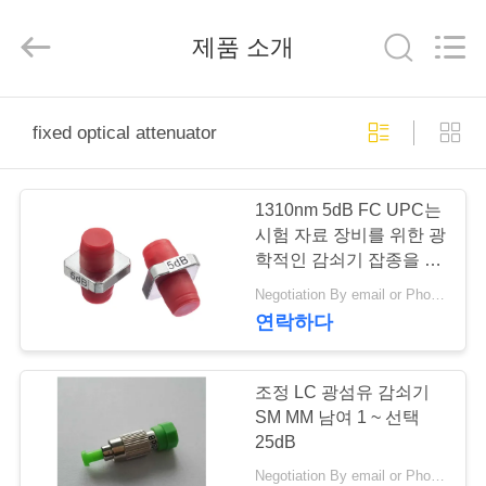
Copyright
©
2020
제품 소개
-
2026
Shenzhen
Hangalaxy
Technology
집
Co.,Ltd.
All
fixed optical attenuator
Rights
Reserved.
제
1310nm 5dB FC UPC는
품
시험 자료 장비를 위한 광
학적인 감쇠기 잡종을 고
쳤습니다
Negotiation By email or Phone Call MOQ:MOQ 말하는 것은 10pcs입니다
화
연락하다
면
조정 LC 광섬유 감쇠기
SM MM 남여 1 ~ 선택
우
25dB
리
Negotiation By email or Phone Call MOQ:MOQ 말하는 것은 10pcs입니다